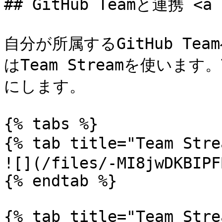
## GitHub Teamと連携 <a h
自分が所属するGitHub Te
はTeam Streamを使います
にします。

{% tabs %}

{% tab title="Team St
![](/files/-MI8jwDKBIPF
{% endtab %}

{% tab title="Team Stre