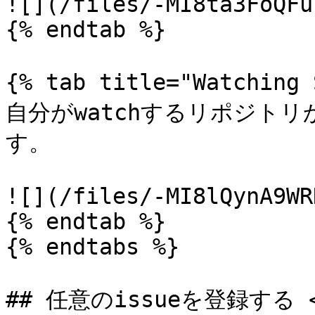
![](/files/-MI8ta3FoQFu
{% endtab %}

{% tab title="Watching
自分がwatchするリポジト
す。

![](/files/-MI8lQynA9WR
{% endtab %}

{% endtabs %}

## 任意のissueを登録する <a 