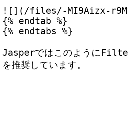
![](/files/-MI9Aizx-r9M
{% endtab %}

{% endtabs %}

JasperではこのようにFilt