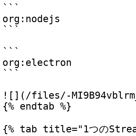
```

org:nodejs

```

```

org:electron

```

![](/files/-MI9B94vblrm
{% endtab %}

{% tab title="1つのStre