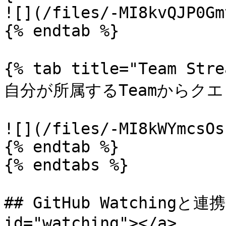
![](/files/-MI8kvQJP0Gm
{% endtab %}

{% tab title="Team Str
自分が所属するTeamからク
![](/files/-MI8kWYmcsOs
{% endtab %}

{% endtabs %}

## GitHub Watchingと連携
id="watching"></a>
