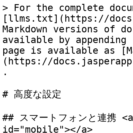
> For the complete docu
[llms.txt](https://docs
Markdown versions of do
available by appending 
page is available as [M
(https://docs.jasperapp
.

# 高度な設定

## スマートフォンと連携 <a hr
id="mobile"></a>
