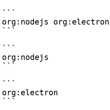
```

org:nodejs org:electron

```

```

org:nodejs

```

```

org:electron

```
