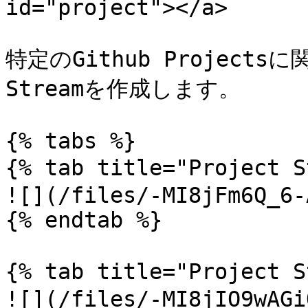
id="project"></a>

特定のGithub Projectsに
Streamを作成します。

{% tabs %}

{% tab title="Project 
![](/files/-MI8jFm6Q_6-
{% endtab %}

{% tab title="Project 
![](/files/-MI8jIO9wAGi