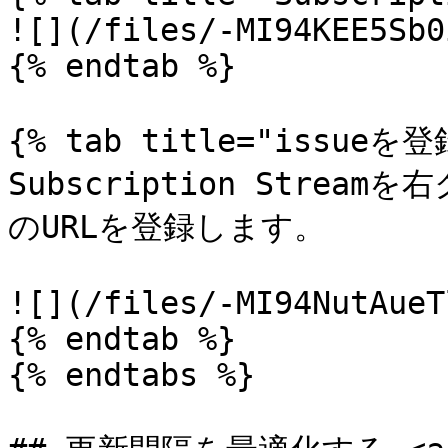
![](/files/-MI94KEE5Sb0
{% endtab %}

{% tab title="issueを登
Subscription Strea
のURLを登録します。

![](/files/-MI94NutAueT
{% endtab %}

{% endtabs %}
