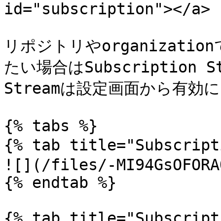
id="subscription"></a>

リポジトリやorganizatio
たい場合はSubscription S
Streamは設定画面から有効に
{% tabs %}

{% tab title="Subscri
![](/files/-MI94GsOFORA
{% endtab %}

{% tab title="Subscript