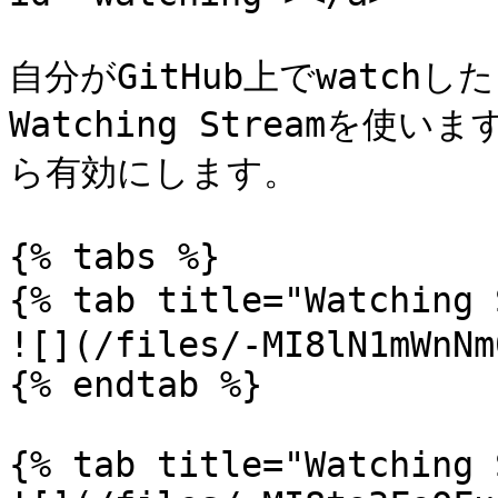
自分がGitHub上でwatch
Watching Streamを使いま
ら有効にします。

{% tabs %}

{% tab title="Watchin
![](/files/-MI8lN1mWnNm
{% endtab %}

{% tab title="Watching 