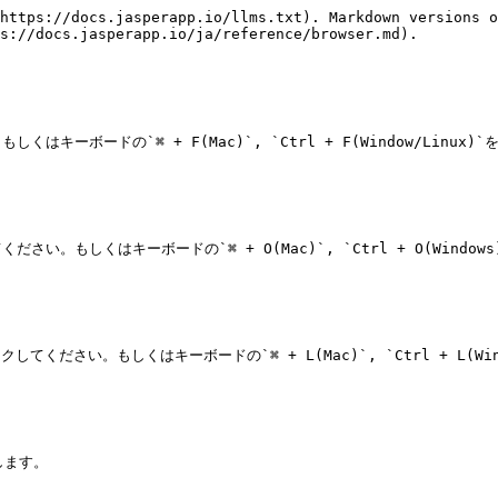
https://docs.jasperapp.io/llms.txt). Markdown versions o
s://docs.jasperapp.io/ja/reference/browser.md).

ボードの`⌘ + F(Mac)`, `Ctrl + F(Window/Linux
もしくはキーボードの`⌘ + O(Mac)`, `Ctrl + O(Window
ください。もしくはキーボードの`⌘ + L(Mac)`, `Ctrl + L(Wi
ます。
