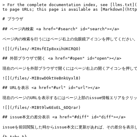
> For the complete documentation index, see [llms.txt](
to page URLs; this page is available as [Markdown](http
# ブラウザ

## ページ内検索 <a href="#search" id="search"></a>

ページ内の検索を行うにはページ右上の虫眼鏡アイコンを押してください。もしくはキー
![](/files/-MIHsfEIp8xxihUKCRQO)

## 外部ブラウザで開く <a href="#open" id="open"></a>

現在のページを外部ブラウザで開くにはページ右上の開くアイコンを押してください。
![](/files/-MIBswDOktVeBnkUyxl8)

## URLを表示 <a href="#url" id="url"></a>

現在のページのURLを表示するにはページ上部のissue情報エリアをクリックして
![](/files/-MIBt9lw6EoEL_6DQrar)

## issue本文の差分表示 <a href="#diff" id="diff"></a>

issueを前回閲覧した時からissue本文に更新があれば、その差分を表示し
{% tabs %}
